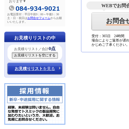
おります▼
WEBでお問
お電話受付：平日午前9：00～午後5：30
土・日・祝日は
お問合せフォーム
からお願
お問合
いいたします。
受付：365日 24時間
お見積りリストの中
場合によりご返答が遅
かじめご了承ください
0点
お見積りリスト／合計
お見積りリスト
を見る