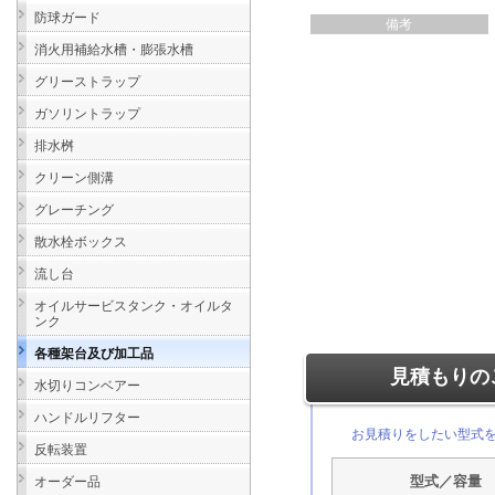
防球ガード
備考
消火用補給水槽・膨張水槽
グリーストラップ
ガソリントラップ
排水桝
クリーン側溝
グレーチング
散水栓ボックス
流し台
オイルサービスタンク・オイルタ
ンク
各種架台及び加工品
見積もりの
水切りコンベアー
ハンドルリフター
お見積りをしたい型式
反転装置
オーダー品
型式／容量