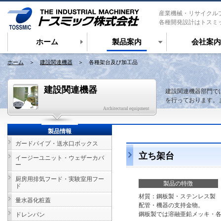
産業機械・リサイクル
各種開発設計はトスミ
ホーム
製品案内
会社案内
ホーム
＞
建設関連機器
＞ 各種架台及び加工品
建設関連機器
建設関連機器部門で
を行っております。
Architectural equipment
製品情報
ガードパイプ・送水口ボックス
立ち架台
イージーユニット・ウェザーカバ
ー
厨房用排気フード・実験室用フー
製品の特徴
ド
材質：鋼板製・ステンレス製
量水器化粧蓋
配管・機器の支持金物。
鋼板製では溶融亜鉛メッキ・
ドレンパン